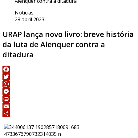
Alenquer contra a ditadura
Notícias
28 abril 2023
URAP lança novo livro: breve história
da luta de Alenquer contra a
ditadura
Facebook
Twitter
WhatsApp
Messenger
Print
Email
Share