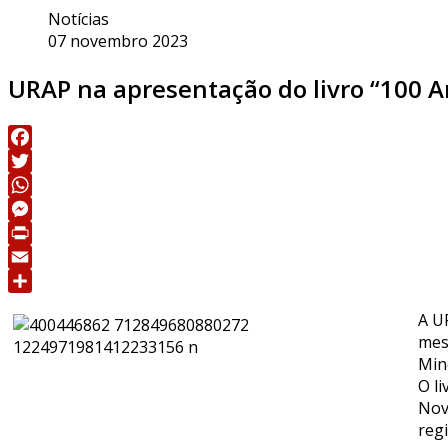
Notícias
07 novembro 2023
URAP na apresentação do livro “100 An
Facebook
Twitter
WhatsApp
Messenger
Print
Email
Share
A U
mes
Mine
O l
Nov
reg