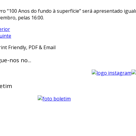
ivro “100 Anos do fundo à superfície” será apresentado igua
embro, pelas 16:00.
erior
uinte
ue-nos no...
etim