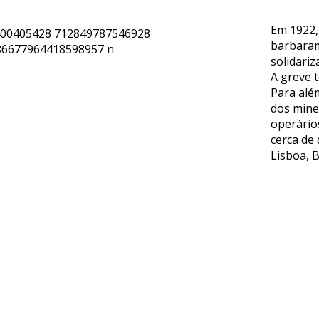
Em 1922,
barbaram
solidariz
A greve 
Para alé
dos mine
operário
cerca de 
Lisboa, B