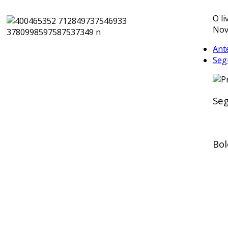
O l
Nov
Ant
Seg
Seg
Bol