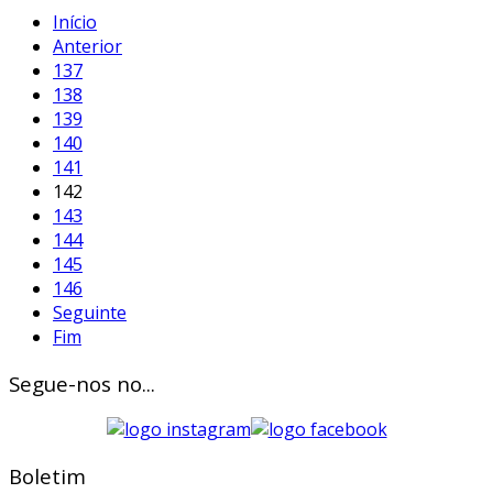
Início
Anterior
137
138
139
140
141
142
143
144
145
146
Seguinte
Fim
Segue-nos no...
Boletim