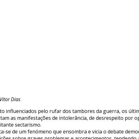
Vítor Dias
to influenciados pelo rufar dos tambores da guerra, os úl
ltam as manifestações de intolerância, de desrespeito por op
itante sectarismo.
ta-se de um fenómeno que ensombra e vicia o debate democr
ições sobre graves problemas e acontecimentos, tendendo a