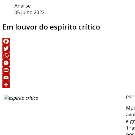
Análise
05 julho 2022
Em louvor do espírito crítico
Facebook
Twitter
WhatsApp
Messenger
Print
Email
Share
por 
Mui
avu
e gr
Tra
pos