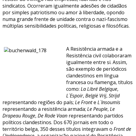
sindicatos. Ocorreram igualmente adesões de cidadãos
por simples patriotismo ou amor à liberdade, opondo
numa grande frente de unidade contra o nazi-fascismo
múltiplas sensibilidades políticas, religiosas e filosóficas.
A Resistência armada e a
Resistência civil colaboraram
igualmente entre si. Assim,
são exemplo de periódicos
clandestinos em língua
francesa ou flamenga, títulos
como:
La Libré Belgique
,
L`Espoir
,
België Vrij
,
Strijd
representando regiões do país;
Le Front
e
L`Insoumis
representando a resistência armada;
Le Peuple
,
Le
Drapeau Rouge
,
De Rode Vaan
representando partidos
políticos clandestinos. Dos 670 jornais em todo o
território belga, 350 desses títulos integravam o
Front de
l`Indépendence
, a organização nacional de Resistência.