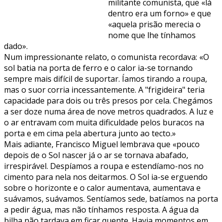
militante comunista, que «lá
dentro era um forno» e que
«aquela prisão merecia o
nome que lhe tínhamos
dado».
Num impressionante relato, o comunista recordava: «O
sol batia na porta de ferro e o calor ia-se tornando
sempre mais difícil de suportar. Íamos tirando a roupa,
mas o suor corria incessantemente. A "frigideira" teria
capacidade para dois ou três presos por cela. Chegámos
a ser doze numa área de nove metros quadrados. A luz e
o ar entravam com muita dificuldade pelos buracos na
porta e em cima pela abertura junto ao tecto.»
Mais adiante, Francisco Miguel lembrava que «pouco
depois de o Sol nascer já o ar se tornava abafado,
irrespirável. Despíamos a roupa e estendíamo-nos no
cimento para nela nos deitarmos. O Sol ia-se erguendo
sobre o horizonte e o calor aumentava, aumentava e
suávamos, suávamos. Sentíamos sede, batíamos na porta
a pedir água, mas não tínhamos resposta. A água da
bilha não tardava em ficar quente. Havia momentos em