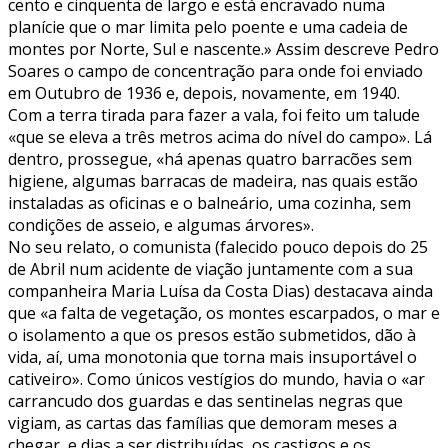
cento e cinquenta de largo e está encravado numa
planície que o mar limita pelo poente e uma cadeia de
montes por Norte, Sul e nascente.» Assim descreve Pedro
Soares o campo de concentração para onde foi enviado
em Outubro de 1936 e, depois, novamente, em 1940.
Com a terra tirada para fazer a vala, foi feito um talude
«que se eleva a três metros acima do nível do campo». Lá
dentro, prossegue, «há apenas quatro barracões sem
higiene, algumas barracas de madeira, nas quais estão
instaladas as oficinas e o balneário, uma cozinha, sem
condições de asseio, e algumas árvores».
No seu relato, o comunista (falecido pouco depois do 25
de Abril num acidente de viação juntamente com a sua
companheira Maria Luísa da Costa Dias) destacava ainda
que «a falta de vegetação, os montes escarpados, o mar e
o isolamento a que os presos estão submetidos, dão à
vida, aí, uma monotonia que torna mais insuportável o
cativeiro». Como únicos vestígios do mundo, havia o «ar
carrancudo dos guardas e das sentinelas negras que
vigiam, as cartas das famílias que demoram meses a
chegar, e dias a ser distribuídas, os castigos e os