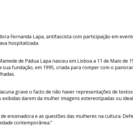
adora Fernanda Lapa, antifascista com participação em event
ava hospitalizada.
amede de Pádua Lapa nasceu em Lisboa a 11 de Maio de 1943 
a sua fundação, em 1995, criada para romper com o panora
lhadas.
acuna grave o facto de não haver representações de textos
s exibidas darem da mulher imagens estereotipadas ou ideal
e encenadora e as questões das mulheres na cultura. Defend
ciedade contemporânea."