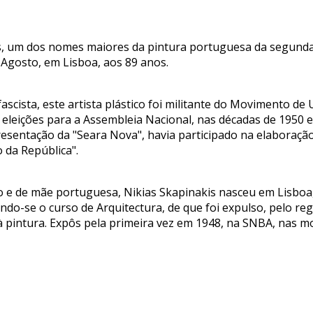
s, um dos nomes maiores da pintura portuguesa da segunda m
 Agosto, em Lisboa, aos 89 anos.
scista, este artista plástico foi militante do Movimento d
eleições para a Assembleia Nacional, nas décadas de 1950 e
esentação da "Seara Nova", havia participado na elabora
 da República".
go e de mãe portuguesa, Nikias Skapinakis nasceu em Lisbo
do-se o curso de Arquitectura, de que foi expulso, pelo reg
pintura. Expôs pela primeira vez em 1948, na SNBA, nas mos