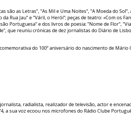
Estas são as Letras", "As Mil e Uma Noites", "A Moeda do Sol",
 da Rua Jau" e "Váril, o Herói"; peças de teatro: «Com os F
visão Portuguesa" e dos livros de poesia: "Nome de Flor", "
 que reuniu crónicas de dez jornalistas do Diário de Lisbo
omemorativa do 100º aniversário do nascimento de Mário C
, jornalista, radialista, realizador de televisão, actor e enc
974, a sua voz ecoou nos microfones do Rádio Clube Portug