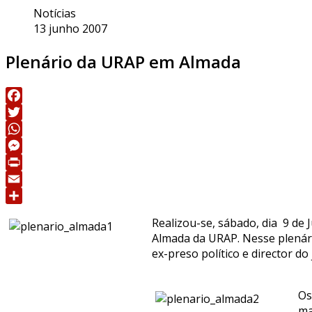
Notícias
13 junho 2007
Plenário da URAP em Almada
Facebook
Twitter
WhatsApp
Messenger
Print
Email
Share
Realizou-se, sábado, dia 9 de
Almada da URAP. Nesse plenár
ex-preso político e director do
Os
ma