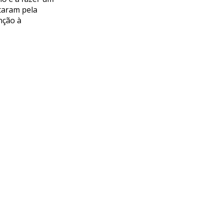
taram pela
nção à