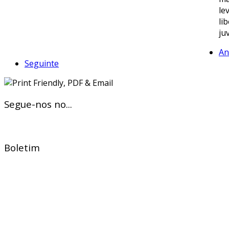
le
li
ju
An
Seguinte
Segue-nos no...
Boletim