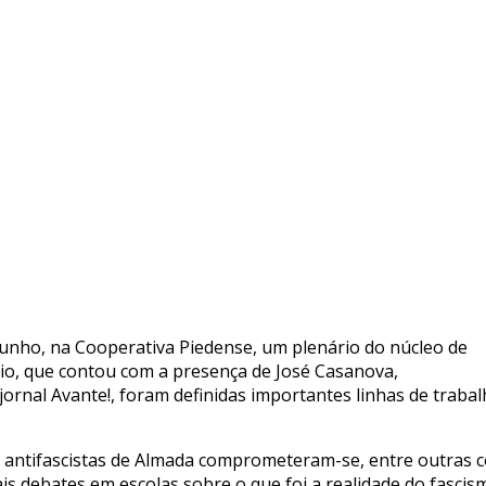
 Junho, na Cooperativa Piedense, um plenário do núcleo de
io, que contou com a presença de José Casanova,
 jornal Avante!, foram definidas importantes linhas de traba
 antifascistas de Almada comprometeram-se, entre outras c
is debates em escolas sobre o que foi a realidade do fascis