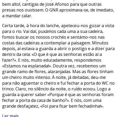
bem alto!, cantigas de José Afonso para que outras
presas nos ouvissem. O GNR aproximava-se, de imediato,
a mandar calar.
Certa tarde, à hora do lanche, apeteceu-nos gozar a vista
para o rio. Vai daí, puxámos cada uma a sua cadeira,
fomos buscar os nossos crochés e sentámo-nos nas
costas das cadeiras a contemplar a paisagem. Minutos
depois, aí estava a guarda a abrir o postigo e a dizer para
dentro da cela: «O que é que as senhoras estão aí a
fazer?». E nós, muito educadamente, respondemos
«Estamos na esplanada!». Doutra vez, recebemos um
grande ramo de flores, alaranjadas. Mas as flores tinham
um cheiro muito intenso. À noite, já deitadas, deu-me
para não aguentar o cheiro e fui fechar a porta do WC no
trinco. Claro, no silêncio da noite, o ruído ecoou. Logo a
guarda a querer saber «Porque é que as senhoras foram
fechar a porta da casa de banho?». E nós, com uma
grande desfaçatez, «Foi para ficar bem fechadinha!».
Ler mais...