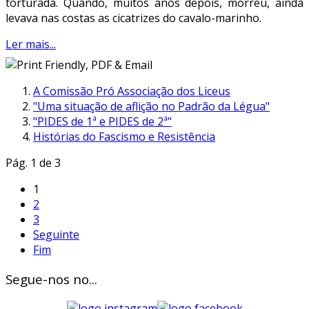
torturada. Quando, muitos anos depois, morreu, ainda
levava nas costas as cicatrizes do cavalo-marinho.
Ler mais...
A Comissão Pró Associação dos Liceus
"Uma situação de aflição no Padrão da Légua"
"PIDES de 1ª e PIDES de 2ª"
Histórias do Fascismo e Resistência
Pág. 1 de 3
1
2
3
Seguinte
Fim
Segue-nos no...