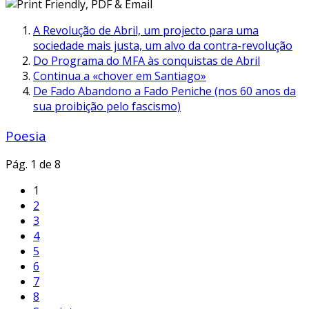
A Revolução de Abril, um projecto para uma
sociedade mais justa, um alvo da contra-revolução
Do Programa do MFA às conquistas de Abril
Continua a «chover em Santiago»
De Fado Abandono a Fado Peniche (nos 60 anos da
sua proibição pelo fascismo)
Poesia
Pág. 1 de 8
1
2
3
4
5
6
7
8