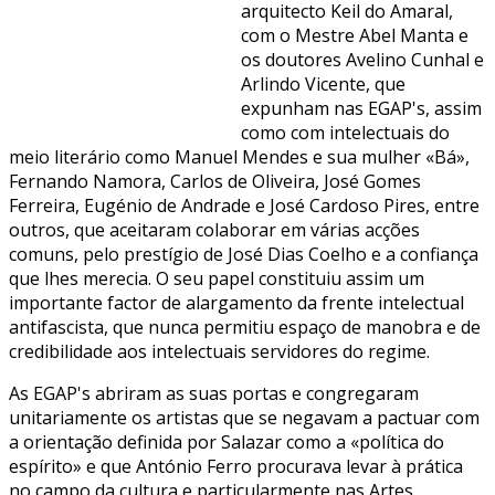
arquitecto Keil do Amaral,
com o Mestre Abel Manta e
os doutores Avelino Cunhal e
Arlindo Vicente, que
expunham nas EGAP's, assim
como com intelectuais do
meio literário como Manuel Mendes e sua mulher «Bá»,
Fernando Namora, Carlos de Oliveira, José Gomes
Ferreira, Eugénio de Andrade e José Cardoso Pires, entre
outros, que aceitaram colaborar em várias acções
comuns, pelo prestígio de José Dias Coelho e a confiança
que lhes merecia. O seu papel constituiu assim um
importante factor de alargamento da frente intelectual
antifascista, que nunca permitiu espaço de manobra e de
credibilidade aos intelectuais servidores do regime.
As EGAP's abriram as suas portas e congregaram
unitariamente os artistas que se negavam a pactuar com
a orientação definida por Salazar como a «política do
espírito» e que António Ferro procurava levar à prática
no campo da cultura e particularmente nas Artes