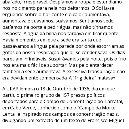
abafado, irrespirável. Despíamos a roupa e estendíamo-
nos no cimento para nela nos deitarmos. O Sol ia-se
erguendo sobre o horizonte e o calor aumentava,
aumentava e suávamos, suávamos. Sentíamos sede,
batíamos na porta a pedir água, mas não tínhamos
resposta. A água da bilha não tardava em ficar quente.
Havia momentos em que a sede era tanta que
passávamos a língua pela parede por onde escorriam as
gotas da nossa respiração que ali se condensava. Os dias
pareciam infindáveis. Suspirávamos pela noite, pois o frio
nos era mais fácil de suportar. Mas pelo entardecer
também a sede aumentava. A excessiva transpiração não
era devidamente compensada. A “frigideira” matava».
A URAP lembra o 18 de Outubro de 1936, dia em que
partiu o primeiro grupo de 157 presos políticos
deportados para o Campo de Concentração do Tarrafal,
em Cabo Verde, conhecido como o "Campo da Morte
Lenta" e inspirado nos campos de concentração nazis,
divulgando um extracto de um texto de Francisco Miguel.