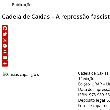
Publicações
Cadeia de Caxias – A repressão fascist
Facebook
Twitter
WhatsApp
Messenger
Print
Email
Share
Cadeia de Caxias 
1ª edição
Edição: URAP – U
Data de impressã
ISBN: 978-989-53
Depósito legal: 
Foto de capa ced