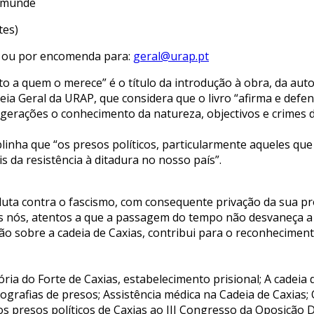
lmunde
tes)
l ou por encomenda para:
geral@urap.pt
 a quem o merece” é o título da introdução à obra, da autor
a Geral da URAP, que considera que o livro “afirma e defen
 gerações o conhecimento da natureza, objectivos e crimes da
blinha que “os presos políticos, particularmente aqueles q
s da resistência à ditadura no nosso país”.
luta contra o fascismo, com consequente privação da sua própr
os nós, atentos a que a passagem do tempo não desvaneça 
ição sobre a cadeia de Caxias, contribui para o reconhecimen
ria do Forte de Caxias, estabelecimento prisional; A cadeia 
grafias de presos; Assistência médica na Cadeia de Caxias; 
s presos políticos de Caxias ao III Congresso da Oposição D