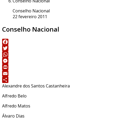
Conselho Nacional
Conselho Nacional
22 fevereiro 2011
Conselho Nacional
Facebook
Twitter
WhatsApp
Messenger
Print
Email
Alexandre dos Santos Castanheira
Share
Alfredo Belo
Alfredo Matos
Álvaro Dias