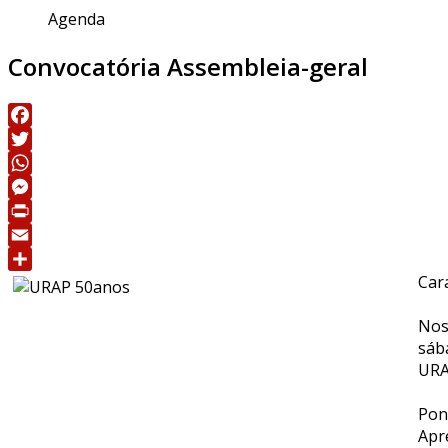
Agenda
Convocatória Assembleia-geral
Facebook
Twitter
WhatsApp
Messenger
Print
Email
Car
Share
Nos
sáb
URA
Pon
Apr