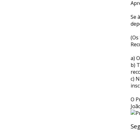
Apr
Se 
dep
(Os
Rec
a) O
b) T
rec
c) 
ins
O P
Joã
Seg