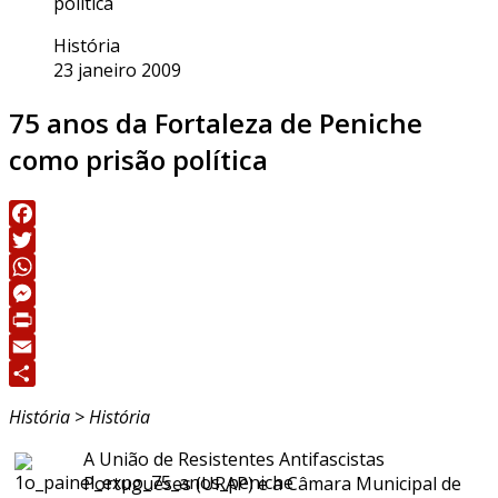
política
História
23 janeiro 2009
75 anos da Fortaleza de Peniche
como prisão política
Facebook
Twitter
WhatsApp
Messenger
Print
Email
Share
História > História
A União de Resistentes Antifascistas
Portugueses (URAP) e a Câmara Municipal de