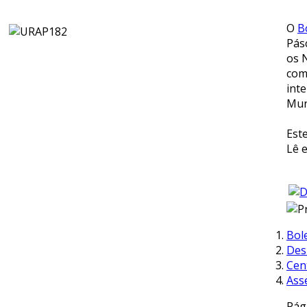
Share
O
B
Pás
os 
com
int
Mun
Est
Lê 
Bol
Des
Cen
Ass
Pág