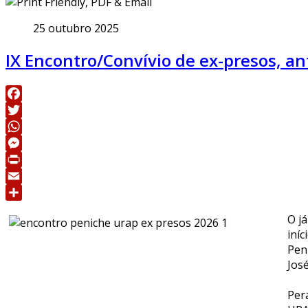
25 outubro 2025
IX Encontro/Convívio de ex-presos, a
Facebook
Twitter
WhatsApp
Messenger
Print
Email
Share
O j
iníc
Pen
Jos
Per