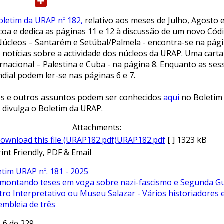
Email
oletim da URAP nº 182,
relativo aos meses de Julho, Agosto 
coa e dedica as páginas 11 e 12 à discussão de um novo Códi
Núcleos – Santarém e Setúbal/Palmela - encontra-se na pági
 notícias sobre a actividade dos núcleos da URAP. Uma carta 
ernacional – Palestina e Cuba - na página 8. Enquanto as ses
dial podem ler-se nas páginas 6 e 7.
es e outros assuntos podem ser conhecidos
aqui
no Boletim 
e divulga o Boletim da URAP.
Attachments:
URAP182.pdf
[ ]
1323 kB
etim URAP nº. 181 - 2025
montando teses em voga sobre nazi-fascismo e Segunda G
tro Interpretativo ou Museu Salazar - Vários historiador
embleia de três
. 6 de 229