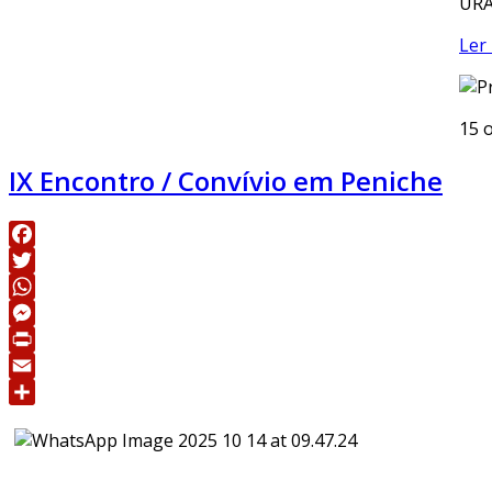
URA
Ler 
15 
IX Encontro / Convívio em Peniche
Facebook
Twitter
WhatsApp
Messenger
Print
Email
Share