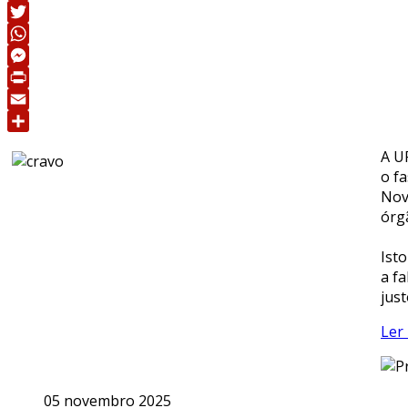
Facebook
Twitter
WhatsApp
Messenger
Print
Email
Share
A U
o f
Nov
órg
Ist
a fa
jus
Ler 
05 novembro 2025