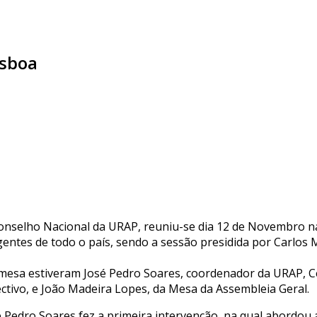
isboa
onselho Nacional da URAP, reuniu-se dia 12 de Novembro na 
igentes de todo o país, sendo a sessão presidida por Carlos
mesa estiveram José Pedro Soares, coordenador da URAP, C
ectivo, e João Madeira Lopes, da Mesa da Assembleia Geral.
é Pedro Soares fez a primeira intervenção, na qual abordou 