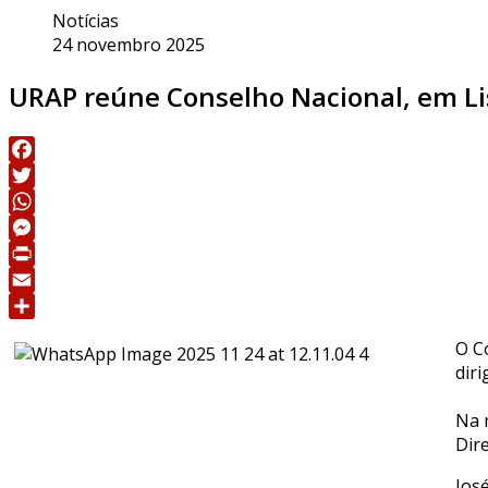
Notícias
24 novembro 2025
URAP reúne Conselho Nacional, em L
Facebook
Twitter
WhatsApp
Messenger
Print
Email
Share
O C
dir
Na 
Dir
Jos