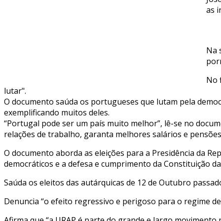
as 
Na 
por
No 
lutar".
O documento saúda os portugueses que lutam pela democrac
exemplificando muitos deles.
“Portugal pode ser um país muito melhor”, lê-se no docume
relações de trabalho, garanta melhores salários e pensões
O documento aborda as eleições para a Presidência da Repú
democráticos e a defesa e cumprimento da Constituição da
Saúda os eleitos das autárquicas de 12 de Outubro passad
Denuncia “o efeito regressivo e perigoso para o regime dem
Afirma que “a URAP é parte do grande e largo movimento na