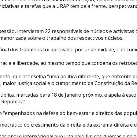
iniciativas e tarefas que a URAP tem pela frente, perspetiv
sessão, intervieram 22 responsáveis de núcleos e activist
menorizada sobre o trabalho dos respectivos núcleos.
final dos trabalhos foi aprovado, por unanimidade, o docume
ia e liberdade, ao mesmo tempo que condena os retrocessos
nto, que aconselha “uma política diferente, que enfrente d
, maior justiça social e o cumprimento da Constituição da R
blica, marcadas para 18 de Janeiro próximo, e apela à esco
 República”.
o “empenhados na defesa do bem-estar e direitos das popul
ocrático do crescimento da direita e da extrema-direita e d
cional e internacional que luta pelo fim das guerras e pel