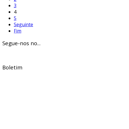
3
4
5
Seguinte
Fim
Segue-nos no...
Boletim