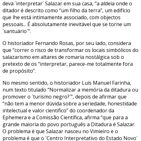
deva ´interpretar´ Salazar em sua casa, “a aldeia onde o
ditador é descrito como “um filho da terra”, um edifício
que lhe está intimamente associado, com objectos
pessoais... É absolutamente inevitável que se torne um
´santuário´”.
O historiador Fernando Rosas, por seu lado, considera
que “correr o risco de transformar os locais simbólicos do
salazarismo em altares de romaria nostálgica sob o
pretexto de os “interpretar, parece-me totalmente fora
de propósito”.
No mesmo sentido, o historiador Luís Manuel Farinha,
num texto titulado “Normalizar a memória da ditadura ou
promover o ´turismo negro?´”, depois de afirmar que
“não tem a menor dúvida sobre a seriedade, honestidade
intelectual e valor cientifico” do coordenador da
Ephemera e a Comissão Científica, afirma “que para a
grande maioria do povo português a Ditadura é Salazar.
O problema é que Salazar nasceu no Vimieiro e o
problema é que o ´Centro Interpretativo do Estado Novo´