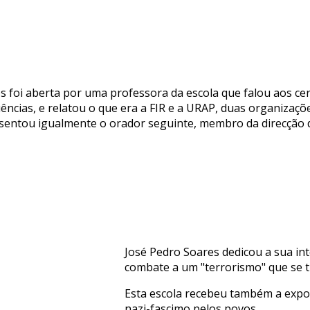
s foi aberta por uma professora da escola que falou aos cer
ncias, e relatou o que era a FIR e a URAP, duas organizaçõe
sentou igualmente o orador seguinte, membro da direcção 
José Pedro Soares dedicou a sua in
combate a um "terrorismo" que se tr
Esta escola recebeu também a expos
nazi-fascimo pelos povos.