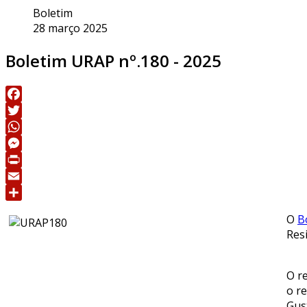
Boletim
28 março 2025
Boletim URAP nº.180 - 2025
Facebook
Twitter
WhatsApp
Messenger
Print
Email
Share
O
B
Res
O r
o r
Gus