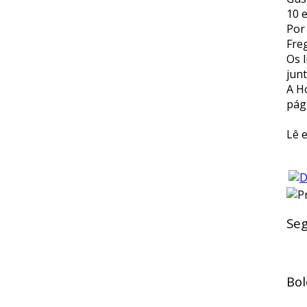
10 
Por 
Fre
Os 
jun
A H
pág
Lê 
Seg
Bol