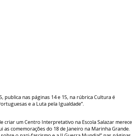
5, publica nas páginas 14 e 15, na rúbrica Cultura é
ortuguesas e a Luta pela Igualdade”.
 criar um Centro Interpretativo na Escola Salazar merece
ui as comemorações do 18 de Janeiro na Marinha Grande.
sobre o nazi-fascismo e a II Guerra Mundial” nas páginas