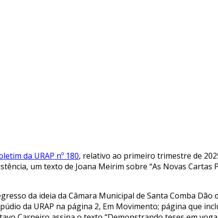
oletim da URAP nº 180
, relativo ao primeiro trimestre de 202
istência, um texto de Joana Meirim sobre “As Novas Cartas P
egresso da ideia da Câmara Municipal de Santa Comba Dão de
epúdio da URAP na página 2, Em Movimento; página que incl
tavo Carneiro assina o texto “Demonstrando teses em voga 