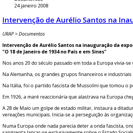
24 janeiro 2008
Intervenção de Aurélio Santos na Ina
URAP > Documentos
Intervenção de Aurélio Santos na inauguração da exp
"O 18 de Janeiro de 1934 no País e em Sines"
Nos anos 20 do século passado em toda a Europa vivia-se um
Na Alemanha, os grandes grupos financeiros e industriais
Na Itália, foi o partido fascista de Mussolini que tomou o
Em 1926, a maré reaccionária que alastrava na Europa che
A 28 de Maio um golpe de estado militar, instaura a ditadur
vereações municipais. Inicia-se a perseguição às organizaç
Numa Europa onde nada parecia deter a onda fascista, onde
sangrenta lançar-se exclusivamente sobre o Estado Sociali