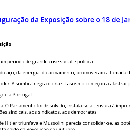
uguração da Exposição sobre o 18 de Ja
osição
 período de grande crise social e política.
 do aço, da energia, do armamento, promoveram a tomada do 
 poder. A sombra negra do nazi-fascismo começou a alastrar 
gou a Portugal.
a. O Parlamento foi dissolvido, instala-se a censura à impren
ões sindicais, aos sindicatos, aos democratas.
 Hitler triunfava e Mussolini parecia consolidar-se, as po
sta saído da Revolução de Outubro.