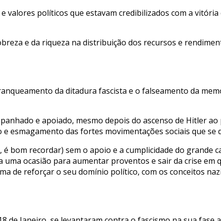
s e valores políticos que estavam credibilizados com a vitó
pobreza e da riqueza na distribuição dos recursos e rendime
branqueamento da ditadura fascista e o falseamento da mem
nhado e apoiado, mesmo depois do ascenso de Hitler ao pod
ão e esmagamento das fortes movimentações sociais que se 
al, é bom recordar) sem o apoio e a cumplicidade do grande c
 via uma ocasião para aumentar proventos e sair da crise e
e reforçar o seu domínio político, com os conceitos nazis 
 18 de Janeiro, se levantaram contra o fascismo na sua fase