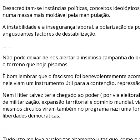
Desacreditam-se instâncias políticas, conceitos ideológico
numa massa mais moldável pela manipulação.
A instabilidade e a insegurança laboral, a polarização da 
angustiantes factores de destabilização.
.... ....
Não pode deixar de nos alertar a insidiosa campanha do 
o terreno que hoje pisamos.
È bom lembrar que o fascismo foi benevolentemente acompa
nele viam um instrumento útil para a contenção, repress
Nem Hitler talvez teria chegado ao poder ( por via eleitor
de militarização, expansão territorial e domínio mundial,
mesmos círculos viram também no programa nazi uma forma d
liberdades democráticas.
....
Tudo isto me leva a valorizar altamente lutas que, como o