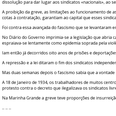
dissolução para dar lugar aos sindicatos «nacionais», ao se
A proibição da greve, as limitações ao funcionamento de ass
cotas à contratação, garantiam ao capital que esses sindi
Foi contra essa avançada do fascismo que se levantaram e
No Diário do Governo imprimia-se a legislação que abria ca
espraiava-se lentamente como epidemia soprada pela violê
Iam então já decorridos oito anos de prisões e deportações,
A repressão e a lei ditaram o fim dos sindicatos independen
Mas duas semanas depois o fascismo sabia que a vontade 
A 18 de Janeiro de 1934, os trabalhadores de muitos centro
protesto contra o decreto que ilegalizava os sindicatos livr
Na Marinha Grande a greve teve proporções de insurreição
... ... ...