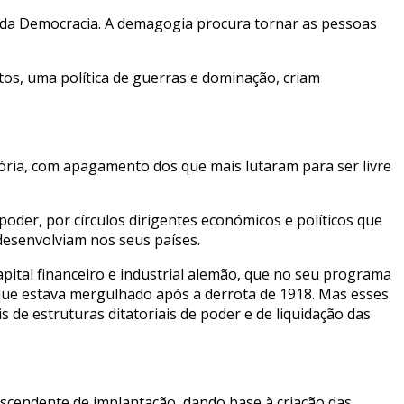
ria da Democracia. A demagogia procura tornar as pessoas
ntos, uma política de guerras e dominação, criam
ória, com apagamento dos que mais lutaram para ser livre
er, por círculos dirigentes económicos e políticos que
desenvolviam nos seus países.
apital financeiro e industrial alemão, que no seu programa
m que estava mergulhado após a derrota de 1918. Mas esses
de estruturas ditatoriais de poder e de liquidação das
 ascendente de implantação, dando base à criação das