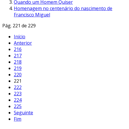
Quando um Homem Quiser
Homenagem no centenário do nascimento de
Francisco Miguel
Pág. 221 de 229
Início
Anterior
216
217
218
219
220
221
222
223
224
225
Seguinte
Fim