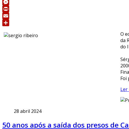
WhatsApp
Messenger
Print
Email
Share
O e
da 
do 
Sér
200
Fin
Foi 
Ler 
28 abril 2024
50 anos após a saída dos presos de 