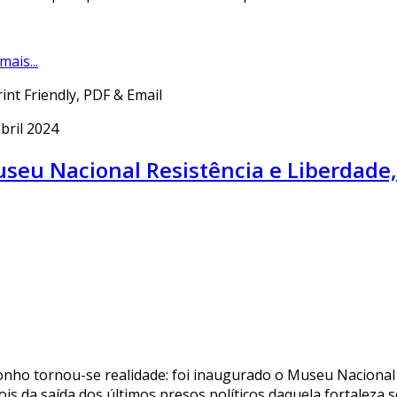
mais...
bril 2024
seu Nacional Resistência e Liberdade,
onho tornou-se realidade: foi inaugurado o Museu Nacional R
ois da saída dos últimos presos políticos daquela fortaleza 