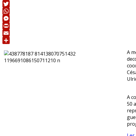
Facebook
Twitter
WhatsApp
Messenger
Print
Email
Share
A m
dec
coo
Cés
Ulri
A c
50 a
rep
gue
pro
Ler 