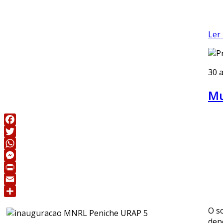
Ler 
30 a
Mu
Facebook
Twitter
WhatsApp
Messenger
Print
Email
Share
O s
dep