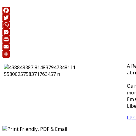
Facebook
Twitter
WhatsApp
Messenger
Print
Email
Share
A R
abr
Os 
mor
Em 
Lib
Ler 