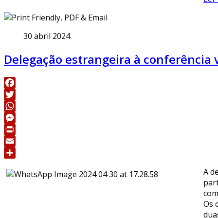
30 abril 2024
Delegação estrangeira à conferência 
Facebook
Twitter
WhatsApp
Messenger
Print
Email
Share
A d
par
com
Os 
dua