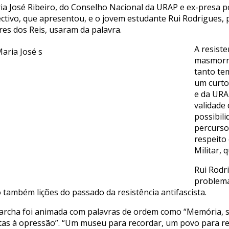
ia José Ribeiro, do Conselho Nacional da URAP e ex-presa po
ectivo, que apresentou, e o jovem estudante Rui Rodrigues, p
res dos Reis, usaram da palavra.
A resiste
masmorra
tanto tem
um curto
e da URA
validade
possibil
percurso 
respeito
Militar, 
Rui Rodr
problema
também lições do passado da resistência antifascista.
archa foi animada com palavras de ordem como “Memória, s
tas à opressão”. “Um museu para recordar, um povo para resi