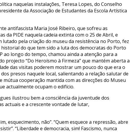
lítica naquelas instalações, Teresa Lopes, do Conselho
residente da Associação de Estudantes da Escola Artística
nte antifascista Maria José Ribeiro, que sofreu as
s da PIDE naquela cadeia extinta com o 25 de Abril, e
 lutado pela criação do museu da resistência no Porto, fez
 historial do que tem sido a luta dos democratas do Porto
P ao longo do tempo, chamou ainda a atenção para a
 do projecto “Do Heroísmo à Firmeza” que mantém aberta a
idade das visitas poderem mostrar um pouco do que era o
dos presos naquele local, salientando a relação salutar de
 e mútua cooperação mantida com as direcções do Museu
que actualmente ocupam o edifício.
igues ilustrou bem a consciência da juventude dos
s actuais e a crescente vontade de lutar,
im, esquecimento, não”. “Quem esquece a repressão, abre
stir”. “Liberdade e democracia, sim! Fascismo, nunca