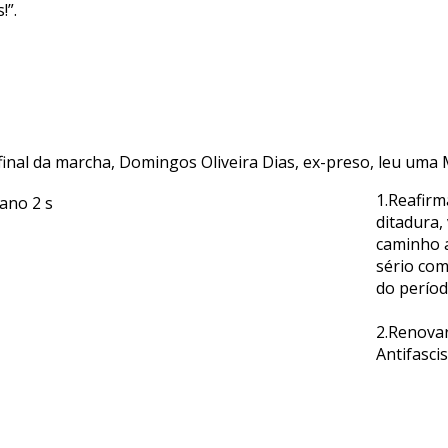
s!”.
final da marcha, Domingos Oliveira Dias, ex-preso, leu uma M
1.Reafirm
ditadura,
caminho a
sério com
do períod
2.Renovar
Antifasci