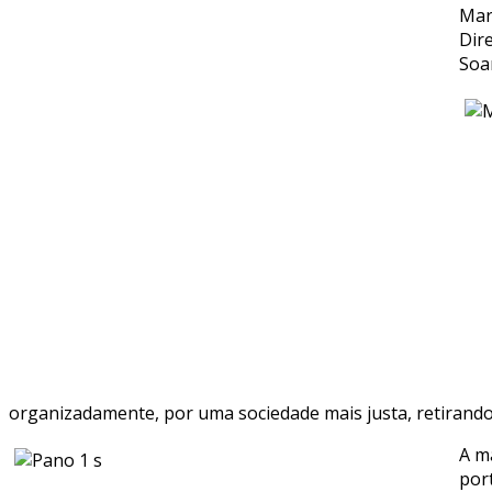
Mar
Dir
Soa
organizadamente, por uma sociedade mais justa, retirando 
A m
por